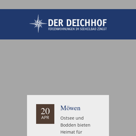
Möwen
20
APR
Ostsee und
Bodden bieten
Heimat für